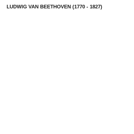
LUDWIG VAN BEETHOVEN (1770 - 1827)
SINFONIE NR. 5 IN C-MOLL OP. 67 (1808)
LEITUNG
UWE MÜLLER-FESER
Impressum
Datenschutz
Copyright © 2026 Markgräfler Symphonieorchester